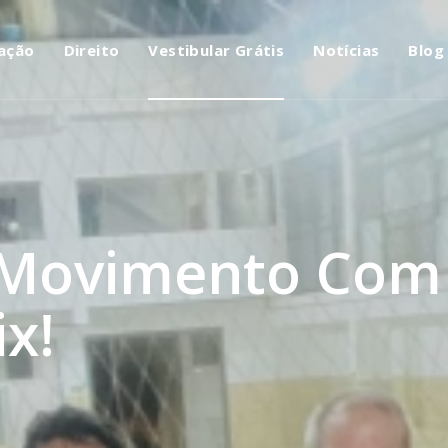
ação
Direito
Vestibular Grátis
Notícias
Blog
Movimento Com A
x!