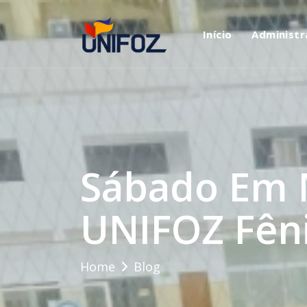
Início
Administr
Sábado Em 
UNIFOZ Fêni
Home
Blog